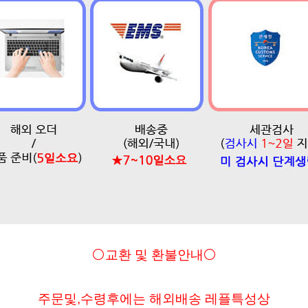
⚪교환 및 환불안내⚪
주문및
,수령후에는 해외배송 레플특성상