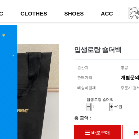
[vn*
G
CLOTHES
SHOES
ACC
[ty**
[zy**
[tf**
[sf**
[gb**
[py**
[ad**
[vm**
[km*
입생로랑 숄더백
원산지
홍콩
개별문
판매가격
배송비결제
주문시 결
입생로랑 숄더백
+0원
총 금액 :
바로구매