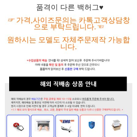
품격이 다른 백허그♥
☞
가격
,사이즈문의는 카톡고객상담창
으로 부탁드립니다.
☜
원하시는
모델도
자체주문제작
가능합
니다
.