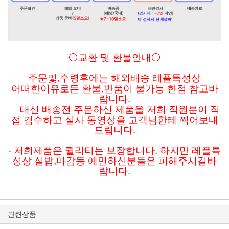
⚪교환 및 환불안내⚪
주문및
,수령후에는 해외배송 레플특성상
어떠한이유로든
환불,반품이 불가능 한점 참고바
랍니다.
대신 배송전 주문하신 제품을 저희 직원분이 직
접 검수하고 실사 동영상을 고객님한테 찍어보내
드립니다.
- 저희제품은 퀄리티는 보장합니다. 하지만 레플특
성상 실밥,마감등 예민하신분들은 피해주시길바
랍니다.
관련상품