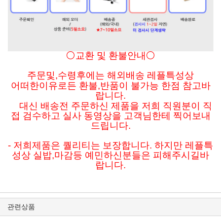
⚪교환 및 환불안내⚪
주문및
,수령후에는 해외배송 레플특성상
어떠한이유로든
환불,반품이 불가능 한점 참고바
랍니다.
대신 배송전 주문하신 제품을 저희 직원분이 직
접 검수하고 실사 동영상을 고객님한테 찍어보내
드립니다.
- 저희제품은 퀄리티는 보장합니다. 하지만 레플특
성상 실밥,마감등 예민하신분들은 피해주시길바
랍니다.
관련상품