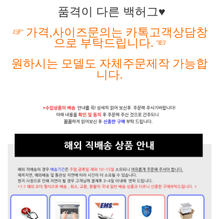
품격이 다른 백허그♥
☞
가격
,사이즈문의는 카톡고객상담창
으로 부탁드립니다.
☜
원하시는
모델도
자체주문제작
가능합
니다
.