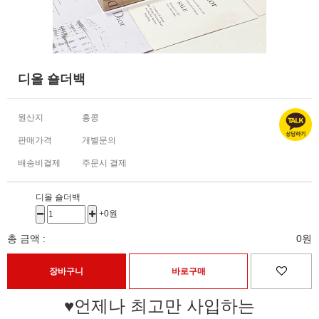
디올 숄더백
원산지
홍콩
판매가격
개별문의
배송비결제
주문시 결제
디올 숄더백
+0원
총 금액 :
0원
♥언제나 최고만 사입하는