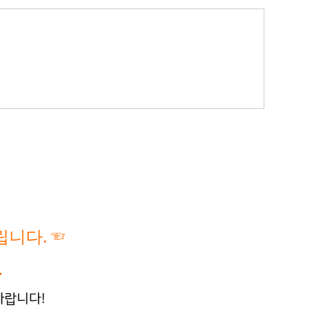
립니다.
☜
.