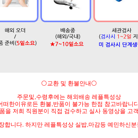
⚪교환 및 환불안내⚪
주문및
,수령후에는 해외배송 레플특성상
어떠한이유로든
환불,반품이 불가능 한점 참고바랍니다
을 저희 직원분이 직접 검수하고 실사 동영상을 고
보장합니다. 하지만 레플특성상 실밥,마감등 예민하신