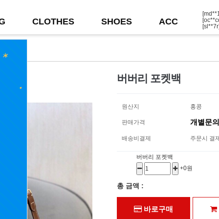
[md*
G
CLOTHES
SHOES
ACC
[oc**
[sl**
[ow**
[bg**
[rk**
[tm**
[ps**
[da**
[gq**
버버리 포켓백
원산지
홍콩
개별문
판매가격
배송비결제
주문시 결
버버리 포켓백
+0원
총 금액 :
바로구매