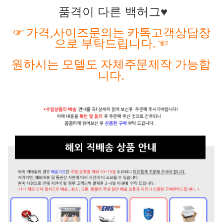
품격이 다른 백허그♥
☞
가격
,사이즈문의는 카톡고객상담창
으로 부탁드립니다.
☜
원하시는
모델도
자체주문제작
가능합
니다
.