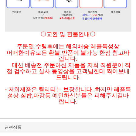
⚪교환 및 환불안내⚪
주문및
,수령후에는 해외배송 레플특성상
어떠한이유로든
환불,반품이 불가능 한점 참고바
랍니다.
대신 배송전 주문하신 제품을 저희 직원분이 직
접 검수하고 실사 동영상을 고객님한테 찍어보내
드립니다.
- 저희제품은 퀄리티는 보장합니다. 하지만 레플특
성상 실밥,마감등 예민하신분들은 피해주시길바
랍니다.
관련상품