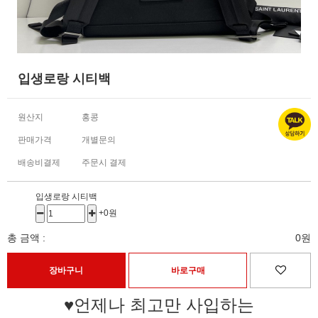
입생로랑 시티백
원산지
홍콩
판매가격
개별문의
배송비결제
주문시 결제
입생로랑 시티백
+0원
총 금액 :
0원
♥언제나 최고만 사입하는