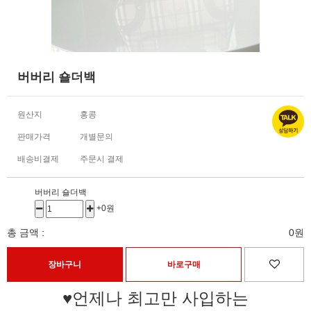
버버리 숄더백
원산지
홍콩
판매가격
개별문의
배송비결제
주문시 결제
버버리 숄더백
+0원
총 금액 :
0원
♥언제나 최고만 사입하는