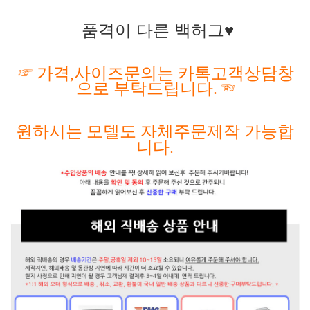
품격이 다른 백허그♥
☞
가격
,사이즈문의는 카톡고객상담창
으로 부탁드립니다.
☜
원하시는
모델도
자체주문제작
가능합
니다
.