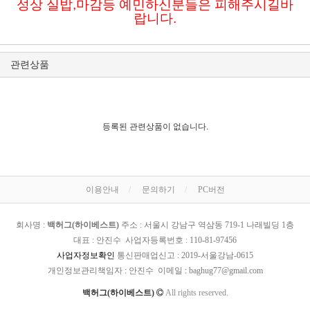
성상 실밥,마감등 예민하신분들은 피해주시길바
랍니다.
관련상품
등록된 관련상품이 없습니다.
이용안내
문의하기
PC버전
회사명 :
백허그(하이베스트)
주소 : 서울시 강남구 역삼동 719-1 나래빌딩 1층
대표 : 안진수 사업자등록번호 :
110-81-97456
사업자정보확인
통신판매업신고 :
2019-서울강남-0615
개인정보관리책임자 : 안진수 이메일 :
baghug77@gmail.com
백허그(하이베스트)
All rights reserved.