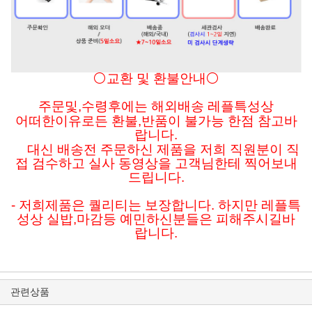
⚪교환 및 환불안내⚪
주문및
,수령후에는 해외배송 레플특성상
어떠한이유로든
환불,반품이 불가능 한점 참고바
랍니다.
대신 배송전 주문하신 제품을 저희 직원분이 직
접 검수하고 실사 동영상을 고객님한테 찍어보내
드립니다.
- 저희제품은 퀄리티는 보장합니다. 하지만 레플특
성상 실밥,마감등 예민하신분들은 피해주시길바
랍니다.
관련상품