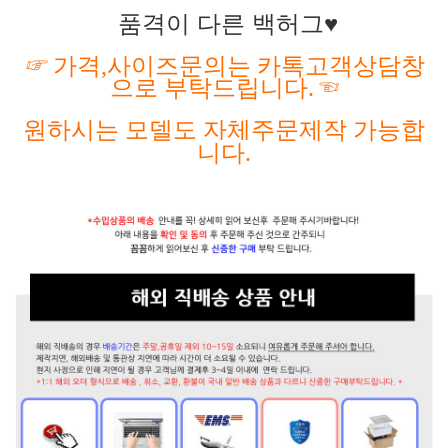
품격이 다른 백허그♥
☞
가격
,사이즈문의는 카톡고객상담창
으로 부탁드립니다.
☜
원하시는
모델도
자체주문제작
가능합
니다
.