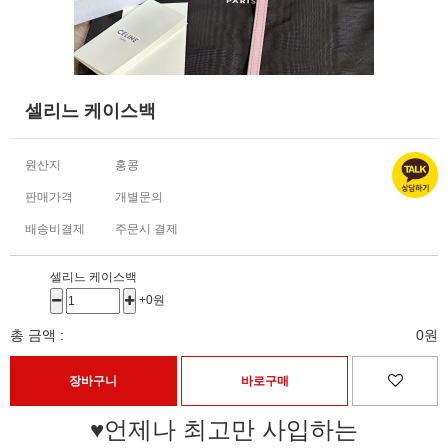
셀리느 케이스백
원산지
홍콩
판매가격
개별문의
배송비결제
주문시 결제
셀리느 케이스백
+0원
총 금액 :
0원
♥언제나 최고만 사입하는