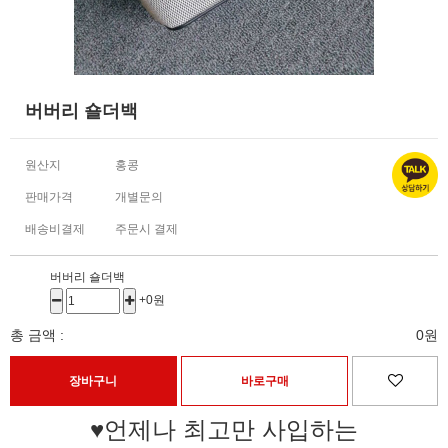
버버리 숄더백
원산지
홍콩
판매가격
개별문의
배송비결제
주문시 결제
버버리 숄더백
+0원
총 금액 :
0원
♥언제나 최고만 사입하는