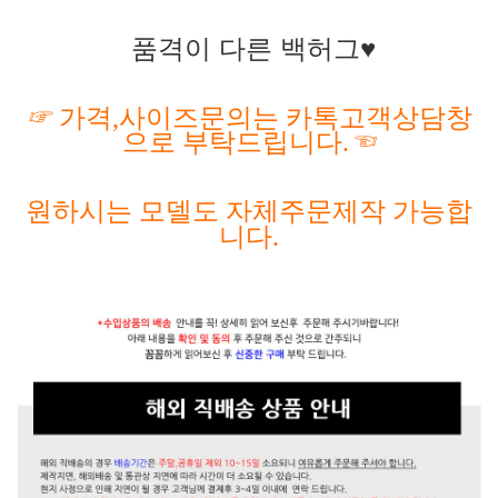
품격이 다른 백허그♥
☞
가격
,사이즈문의는 카톡고객상담창
으로 부탁드립니다.
☜
원하시는
모델도
자체주문제작
가능합
니다
.