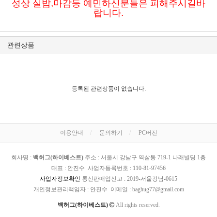
성상 실밥,마감등 예민하신분들은 피해주시길바
랍니다.
관련상품
등록된 관련상품이 없습니다.
이용안내
문의하기
PC버전
회사명 :
백허그(하이베스트)
주소 : 서울시 강남구 역삼동 719-1 나래빌딩 1층
대표 : 안진수 사업자등록번호 :
110-81-97456
사업자정보확인
통신판매업신고 :
2019-서울강남-0615
개인정보관리책임자 : 안진수 이메일 :
baghug77@gmail.com
백허그(하이베스트)
All rights reserved.