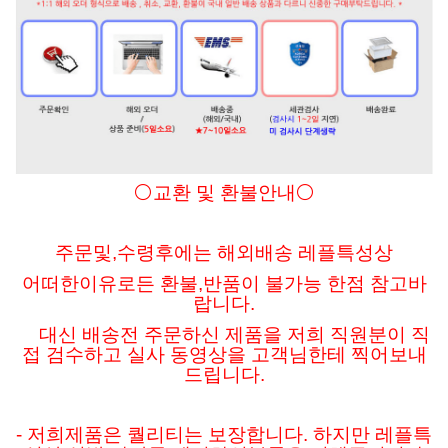
⚪교환 및 환불안내⚪
주문및
,수령후에는 해외배송 레플특성상
어떠한이유로든
환불,반품이 불가능 한점 참고바
랍니다.
대신 배송전 주문하신 제품을 저희 직원분이 직
접 검수하고 실사 동영상을 고객님한테 찍어보내
드립니다.
- 저희제품은 퀄리티는 보장합니다. 하지만 레플특