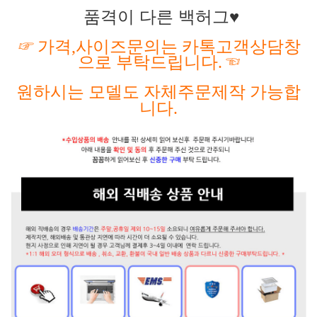
품격이 다른 백허그♥
☞
가격
,사이즈문의는 카톡고객상담창
으로 부탁드립니다.
☜
원하시는
모델도
자체주문제작
가능합
니다
.