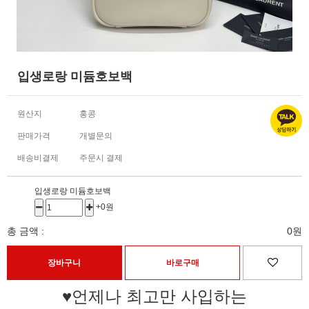
입생로랑 미듐호보백
원산지
홍콩
판매가격
개별문의
배송비결제
주문시 결제
입생로랑 미듐호보백
+0원
총 금액 :
0원
♥언제나 최고만 사입하는