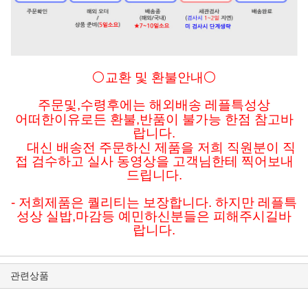
⚪교환 및 환불안내⚪
주문및
,수령후에는 해외배송 레플특성상
어떠한이유로든
환불,반품이 불가능 한점 참고바
랍니다.
대신 배송전 주문하신 제품을 저희 직원분이 직
접 검수하고 실사 동영상을 고객님한테 찍어보내
드립니다.
- 저희제품은 퀄리티는 보장합니다. 하지만 레플특
성상 실밥,마감등 예민하신분들은 피해주시길바
랍니다.
관련상품