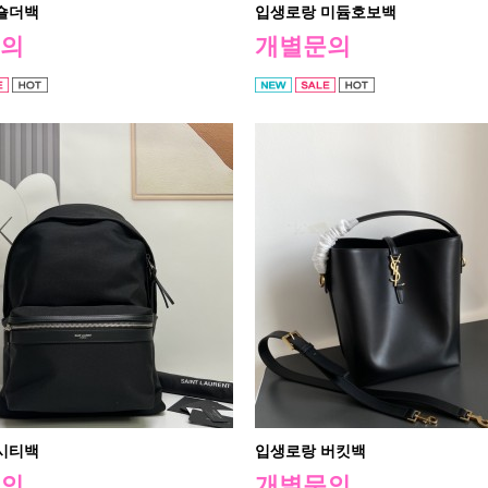
숄더백
입생로랑 미듐호보백
의
개별문의
시티백
입생로랑 버킷백
의
개별문의