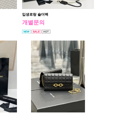
입생로랑 숄더백
개별문의