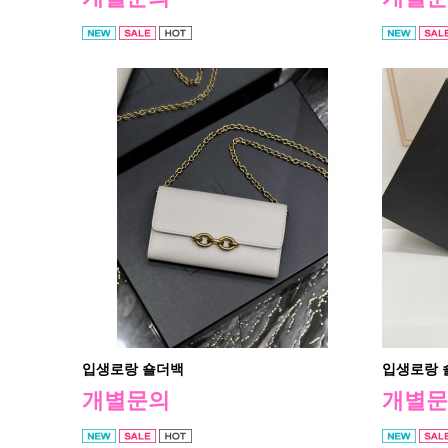
입생로랑 숄더백
입생로랑 
개별문의
개별문