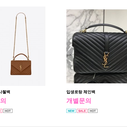
사첼백
입생로랑 체인백
의
개별문의