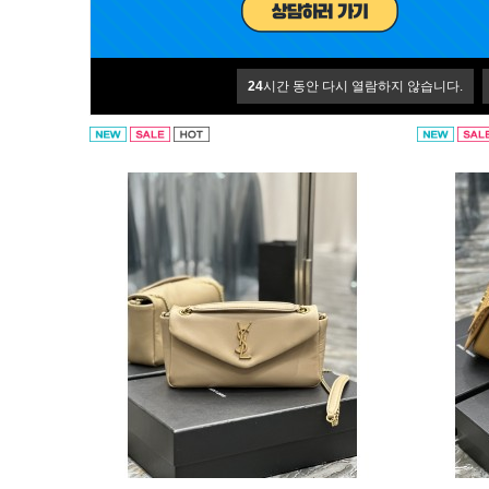
입생로랑 튜브백
입생로랑 
24
시간 동안 다시 열람하지 않습니다.
개별문의
개별문