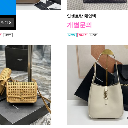
호보백
입생로랑 체인백
닫기
의
개별문의