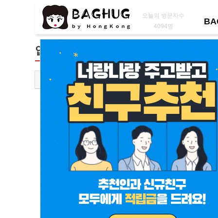
오늘의 방문자수
BA
4094명
입생로랑
루이비통
구찌
버버리
프라다
발렌시아가