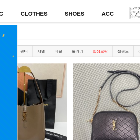
[oz**
[rj**
G
CLOTHES
SHOES
ACC
[bh**
[lm**
[wp*
[lr**
[qn*
[iq**
[wy*
[ba**
보테가
펜디
샤넬
디올
불가리
입생로랑
셀린느