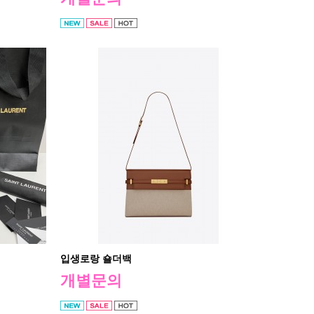
입생로랑 숄더백
개별문의