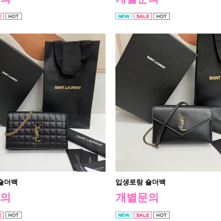
숄더백
입생로랑 숄더백
의
개별문의