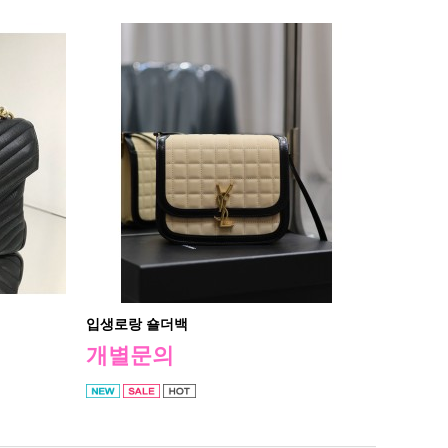
입생로랑 숄더백
개별문의